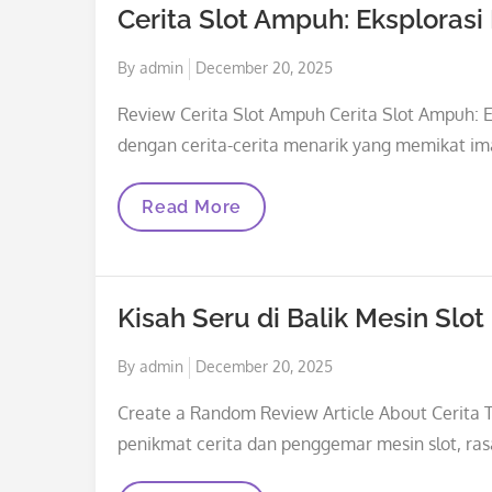
Di
Cerita Slot Ampuh: Eksplorasi
Dunia
Perjudian
Online
Posted
By
admin
December 20, 2025
on
Review Cerita Slot Ampuh Cerita Slot Ampuh: Ek
dengan cerita-cerita menarik yang memikat imaj
Cerita
Read More
Slot
Ampuh:
Eksplorasi
Dunia
Fantasi
Kisah Seru di Balik Mesin Slot
Melalui
Mesin
Slot
Posted
By
admin
December 20, 2025
on
Create a Random Review Article About Cerita T
penikmat cerita dan penggemar mesin slot, ras