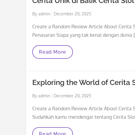
Cerita Unik di Balik Cerita S
Dengan
Keseruan
Tak
Posted
By
admin
December 20, 2025
Terduga!
on
Create a Random Review Article About Cerita S
Penasaran Siapa yang tak kenal dengan dunia 
Cerita
Read More
Unik
Di
Balik
Cerita
Slot
Exploring the World of Cerita
303
Yang
Membuat
Posted
By
admin
December 20, 2025
Penasaran
on
Create a Random Review Article About Cerita S
Sudahkah kamu mendengar tentang Cerita Slot
Exploring
Read More