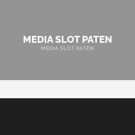
MEDIA SLOT PATEN
MEDIA SLOT PATEN