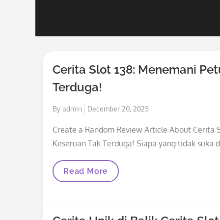
Cerita Slot 138: Menemani P
Terduga!
Posted
By
admin
December 20, 2025
on
Create a Random Review Article About Cerita 
Keseruan Tak Terduga! Siapa yang tidak suka d
Cerita
Read More
Slot
138:
Menemani
Petualangan
Slotmu