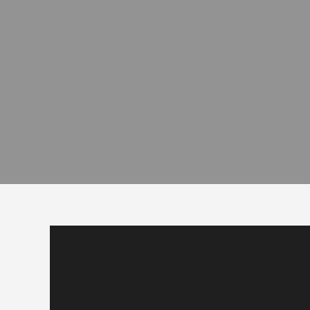
Skip
to
content