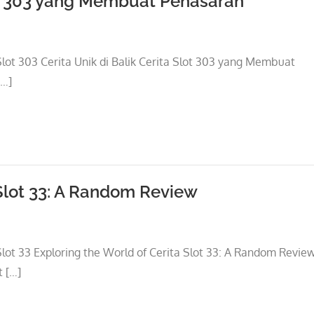
lot 303 yang Membuat Penasaran
lot 303 Cerita Unik di Balik Cerita Slot 303 yang Membuat
[…]
 Slot 33: A Random Review
lot 33 Exploring the World of Cerita Slot 33: A Random Revie
 […]