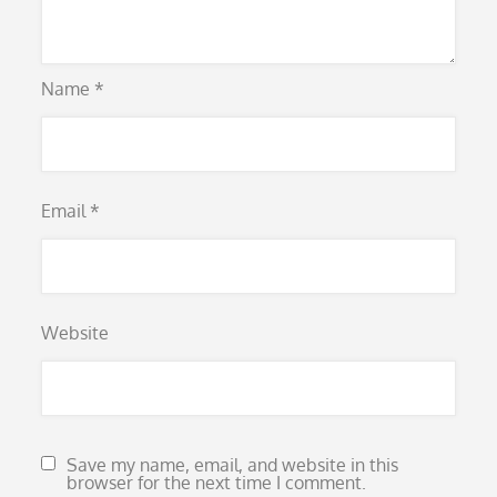
Name
*
Email
*
Website
Save my name, email, and website in this
browser for the next time I comment.