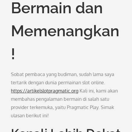
Bermain dan
Memenangkan
!
Sobat pembaca yang budiman, sudah lama saya
tertarik dengan dunia permainan slot online.
https://artikelslotpragmatic.org
Kali ini, kami akan
membahas pengalaman bermain di salah satu
provider terkemuka, yaitu Pragmatic Play. Simak
ulasan berikut ini!