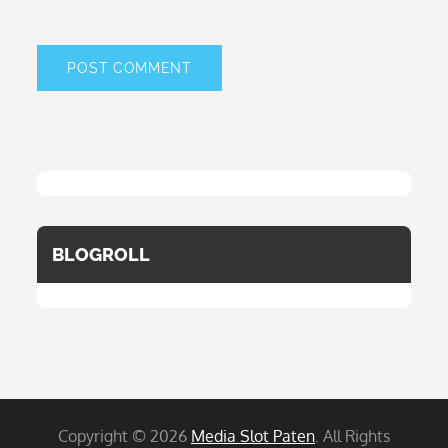
BLOGROLL
Copyright © 2026
Media Slot Paten
. All Rights