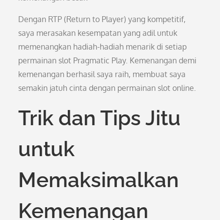
Dengan RTP (Return to Player) yang kompetitif,
saya merasakan kesempatan yang adil untuk
memenangkan hadiah-hadiah menarik di setiap
permainan slot Pragmatic Play. Kemenangan demi
kemenangan berhasil saya raih, membuat saya
semakin jatuh cinta dengan permainan slot online.
Trik dan Tips Jitu
untuk
Memaksimalkan
Kemenangan