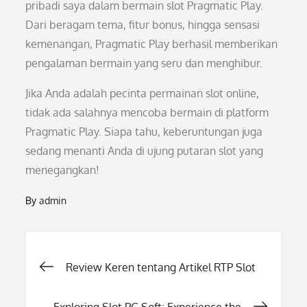
pribadi saya dalam bermain slot Pragmatic Play.
Dari beragam tema, fitur bonus, hingga sensasi
kemenangan, Pragmatic Play berhasil memberikan
pengalaman bermain yang seru dan menghibur.
Jika Anda adalah pecinta permainan slot online,
tidak ada salahnya mencoba bermain di platform
Pragmatic Play. Siapa tahu, keberuntungan juga
sedang menanti Anda di ujung putaran slot yang
menegangkan!
By
admin
Post
Review Keren tentang Artikel RTP Slot