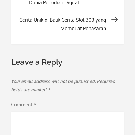
Dunia Perjudian Digital
navigation
Cerita Unik di Balik Cerita Slot 303 yang
Membuat Penasaran
Leave a Reply
Your email address will not be published.
Required
fields are marked
*
Comment
*