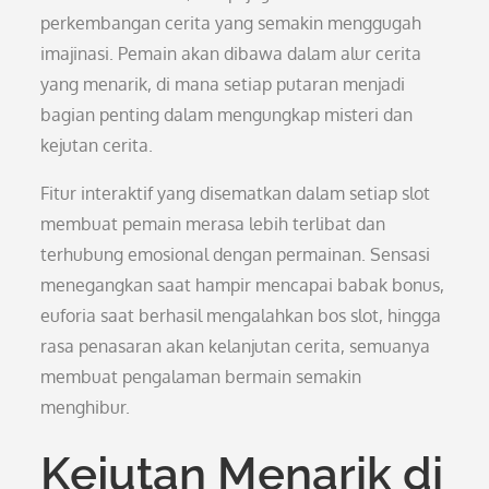
perkembangan cerita yang semakin menggugah
imajinasi. Pemain akan dibawa dalam alur cerita
yang menarik, di mana setiap putaran menjadi
bagian penting dalam mengungkap misteri dan
kejutan cerita.
Fitur interaktif yang disematkan dalam setiap slot
membuat pemain merasa lebih terlibat dan
terhubung emosional dengan permainan. Sensasi
menegangkan saat hampir mencapai babak bonus,
euforia saat berhasil mengalahkan bos slot, hingga
rasa penasaran akan kelanjutan cerita, semuanya
membuat pengalaman bermain semakin
menghibur.
Kejutan Menarik di