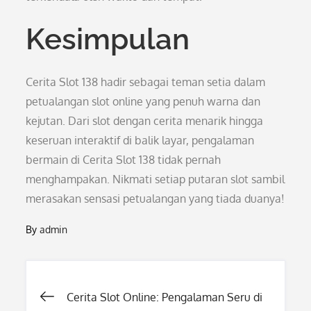
Kesimpulan
Cerita Slot 138 hadir sebagai teman setia dalam
petualangan slot online yang penuh warna dan
kejutan. Dari slot dengan cerita menarik hingga
keseruan interaktif di balik layar, pengalaman
bermain di Cerita Slot 138 tidak pernah
menghampakan. Nikmati setiap putaran slot sambil
merasakan sensasi petualangan yang tiada duanya!
By
admin
Post
Cerita Slot Online: Pengalaman Seru di