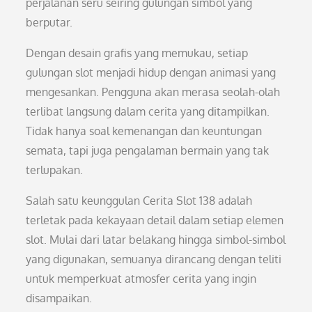
perjalanan seru seiring gulungan simbol yang
berputar.
Dengan desain grafis yang memukau, setiap
gulungan slot menjadi hidup dengan animasi yang
mengesankan. Pengguna akan merasa seolah-olah
terlibat langsung dalam cerita yang ditampilkan.
Tidak hanya soal kemenangan dan keuntungan
semata, tapi juga pengalaman bermain yang tak
terlupakan.
Salah satu keunggulan Cerita Slot 138 adalah
terletak pada kekayaan detail dalam setiap elemen
slot. Mulai dari latar belakang hingga simbol-simbol
yang digunakan, semuanya dirancang dengan teliti
untuk memperkuat atmosfer cerita yang ingin
disampaikan.