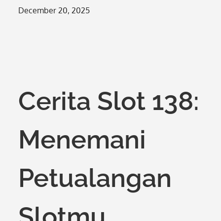
Posted
December 20, 2025
on
Cerita Slot 138:
Menemani
Petualangan
Slotmu