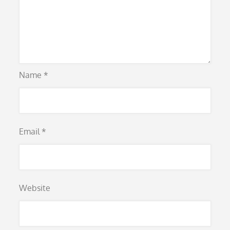
Name
*
Email
*
Website