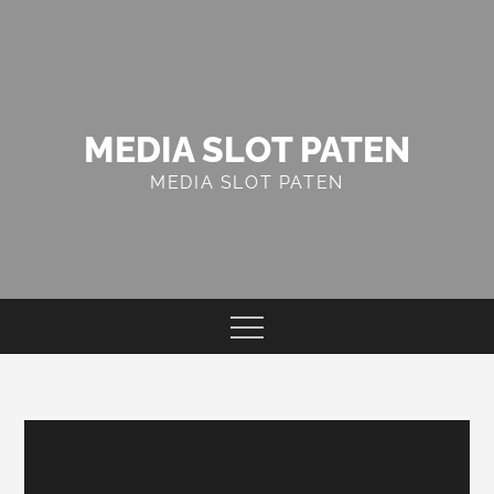
Skip
to
content
MEDIA SLOT PATEN
MEDIA SLOT PATEN