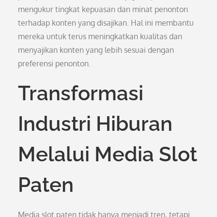
mengukur tingkat kepuasan dan minat penonton
terhadap konten yang disajikan. Hal ini membantu
mereka untuk terus meningkatkan kualitas dan
menyajikan konten yang lebih sesuai dengan
preferensi penonton.
Transformasi
Industri Hiburan
Melalui Media Slot
Paten
Media slot paten tidak hanya menjadi tren, tetapi