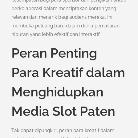
berkolaborasi dalam menciptakan konten yang
relevan dan menarik bagi audiens mereka. Ini
membuka peluang baru dalam dunia pemasaran
hiburan yang lebih efektif dan interaktif.
Peran Penting
Para Kreatif dalam
Menghidupkan
Media Slot Paten
Tak dapat dipungkiri, peran para kreatif dalam