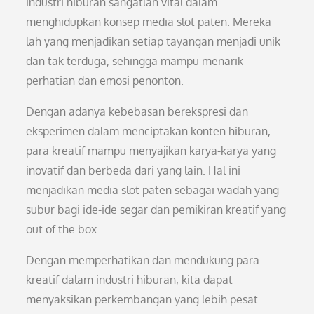
industri hiburan sangatlah vital dalam
menghidupkan konsep media slot paten. Mereka
lah yang menjadikan setiap tayangan menjadi unik
dan tak terduga, sehingga mampu menarik
perhatian dan emosi penonton.
Dengan adanya kebebasan berekspresi dan
eksperimen dalam menciptakan konten hiburan,
para kreatif mampu menyajikan karya-karya yang
inovatif dan berbeda dari yang lain. Hal ini
menjadikan media slot paten sebagai wadah yang
subur bagi ide-ide segar dan pemikiran kreatif yang
out of the box.
Dengan memperhatikan dan mendukung para
kreatif dalam industri hiburan, kita dapat
menyaksikan perkembangan yang lebih pesat