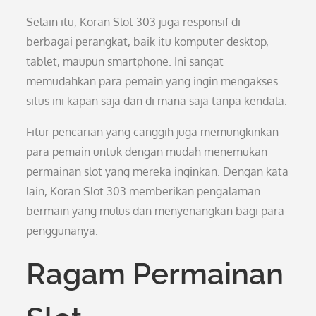
Selain itu, Koran Slot 303 juga responsif di
berbagai perangkat, baik itu komputer desktop,
tablet, maupun smartphone. Ini sangat
memudahkan para pemain yang ingin mengakses
situs ini kapan saja dan di mana saja tanpa kendala.
Fitur pencarian yang canggih juga memungkinkan
para pemain untuk dengan mudah menemukan
permainan slot yang mereka inginkan. Dengan kata
lain, Koran Slot 303 memberikan pengalaman
bermain yang mulus dan menyenangkan bagi para
penggunanya.
Ragam Permainan