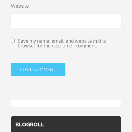
Website
Save my name, email, and website in this
browser for the next time I comment.
BLOGROLL