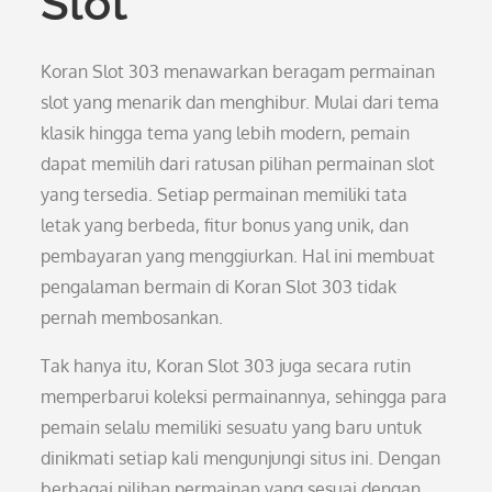
Slot
Koran Slot 303 menawarkan beragam permainan
slot yang menarik dan menghibur. Mulai dari tema
klasik hingga tema yang lebih modern, pemain
dapat memilih dari ratusan pilihan permainan slot
yang tersedia. Setiap permainan memiliki tata
letak yang berbeda, fitur bonus yang unik, dan
pembayaran yang menggiurkan. Hal ini membuat
pengalaman bermain di Koran Slot 303 tidak
pernah membosankan.
Tak hanya itu, Koran Slot 303 juga secara rutin
memperbarui koleksi permainannya, sehingga para
pemain selalu memiliki sesuatu yang baru untuk
dinikmati setiap kali mengunjungi situs ini. Dengan
berbagai pilihan permainan yang sesuai dengan