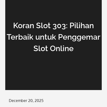
Koran Slot 303: Pilihan
Terbaik untuk Penggemar
Slot Online
Posted
December 20, 2025