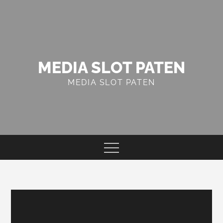
Skip
to
content
MEDIA SLOT PATEN
MEDIA SLOT PATEN