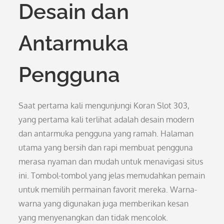
Desain dan
Antarmuka
Pengguna
Saat pertama kali mengunjungi Koran Slot 303,
yang pertama kali terlihat adalah desain modern
dan antarmuka pengguna yang ramah. Halaman
utama yang bersih dan rapi membuat pengguna
merasa nyaman dan mudah untuk menavigasi situs
ini. Tombol-tombol yang jelas memudahkan pemain
untuk memilih permainan favorit mereka. Warna-
warna yang digunakan juga memberikan kesan
yang menyenangkan dan tidak mencolok.