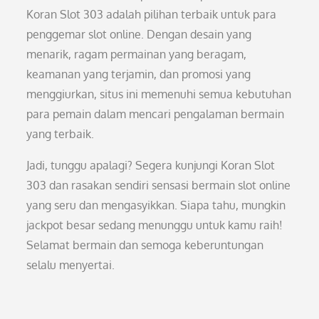
Koran Slot 303 adalah pilihan terbaik untuk para
penggemar slot online. Dengan desain yang
menarik, ragam permainan yang beragam,
keamanan yang terjamin, dan promosi yang
menggiurkan, situs ini memenuhi semua kebutuhan
para pemain dalam mencari pengalaman bermain
yang terbaik.
Jadi, tunggu apalagi? Segera kunjungi Koran Slot
303 dan rasakan sendiri sensasi bermain slot online
yang seru dan mengasyikkan. Siapa tahu, mungkin
jackpot besar sedang menunggu untuk kamu raih!
Selamat bermain dan semoga keberuntungan
selalu menyertai.