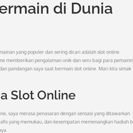
rmain di Dunia
ainan yang populer dan sering dicari adalah slot online.
ine memberikan pengalaman unik dan seru bagi para pemainn
dan pandangan saya saat bermain slot online. Mari kita simak
a Slot Online
line, saya merasa penasaran dengan sensasi yang ditawarkan
grafis yang memukau, dan kesempatan memenangkan hadiah b
aya.