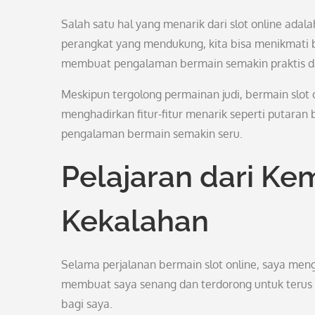
Salah satu hal yang menarik dari slot online ad
perangkat yang mendukung, kita bisa menikmati berb
membuat pengalaman bermain semakin praktis 
Meskipun tergolong permainan judi, bermain slot
menghadirkan fitur-fitur menarik seperti putaran
pengalaman bermain semakin seru.
Pelajaran dari K
Kekalahan
Selama perjalanan bermain slot online, saya m
membuat saya senang dan terdorong untuk terus
bagi saya.