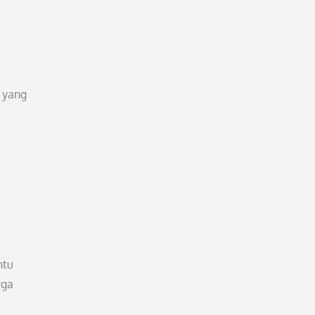
 yang
ntu
rga