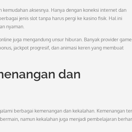
alah kemudahan aksesnya. Hanya dengan koneksi internet dan
agai jenis slot tanpa harus pergi ke kasino fisik. Hal ini
dan nyaman.
 online juga mengandung unsur hiburan. Banyak provider game
 bonus, jackpot progresif, dan animasi keren yang membuat
emenangan dan
engalami berbagai kemenangan dan kekalahan. Kemenangan te
 bermain, namun kekalahan juga menjadi pembelajaran berha