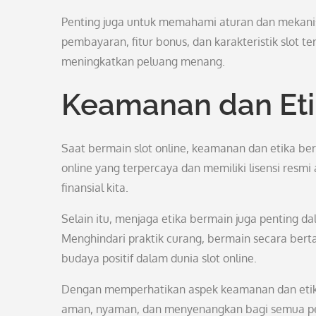
Penting juga untuk memahami aturan dan mekanis
pembayaran, fitur bonus, dan karakteristik slot t
meningkatkan peluang menang.
Keamanan dan Eti
Saat bermain slot online, keamanan dan etika berm
online yang terpercaya dan memiliki lisensi resm
finansial kita.
Selain itu, menjaga etika bermain juga penting 
Menghindari praktik curang, bermain secara bert
budaya positif dalam dunia slot online.
Dengan memperhatikan aspek keamanan dan etika 
aman, nyaman, dan menyenangkan bagi semua p