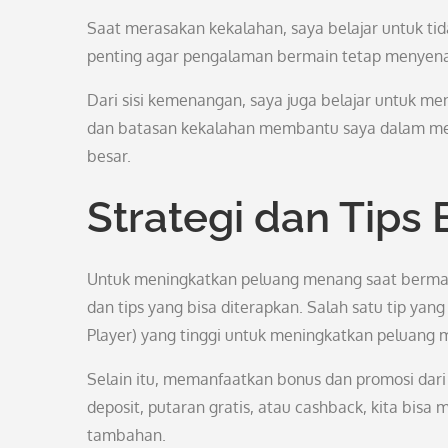
Saat merasakan kekalahan, saya belajar untuk tida
penting agar pengalaman bermain tetap menyenang
Dari sisi kemenangan, saya juga belajar untuk 
dan batasan kekalahan membantu saya dalam men
besar.
Strategi dan Tips 
Untuk meningkatkan peluang menang saat bermain 
dan tips yang bisa diterapkan. Salah satu tip yan
Player) yang tinggi untuk meningkatkan peluang
Selain itu, memanfaatkan bonus dan promosi dari s
deposit, putaran gratis, atau cashback, kita bi
tambahan.