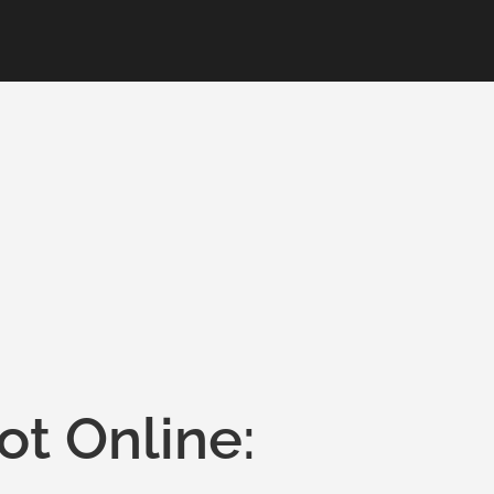
t Online: