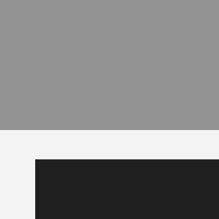
Skip
to
content