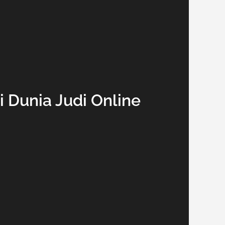
 Dunia Judi Online