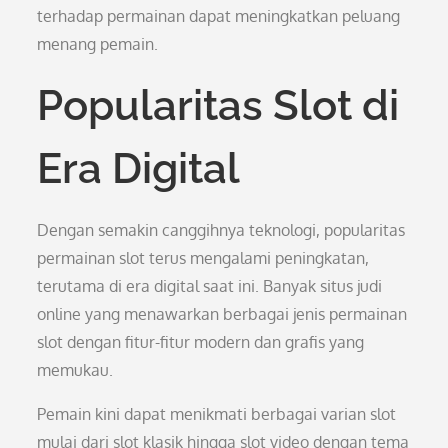
terhadap permainan dapat meningkatkan peluang
menang pemain.
Popularitas Slot di
Era Digital
Dengan semakin canggihnya teknologi, popularitas
permainan slot terus mengalami peningkatan,
terutama di era digital saat ini. Banyak situs judi
online yang menawarkan berbagai jenis permainan
slot dengan fitur-fitur modern dan grafis yang
memukau.
Pemain kini dapat menikmati berbagai varian slot
mulai dari slot klasik hingga slot video dengan tema