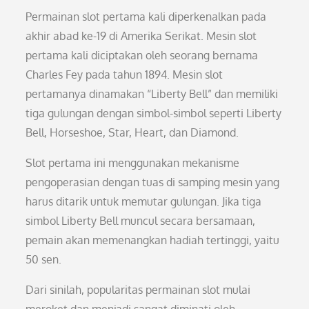
Permainan slot pertama kali diperkenalkan pada
akhir abad ke-19 di Amerika Serikat. Mesin slot
pertama kali diciptakan oleh seorang bernama
Charles Fey pada tahun 1894. Mesin slot
pertamanya dinamakan “Liberty Bell” dan memiliki
tiga gulungan dengan simbol-simbol seperti Liberty
Bell, Horseshoe, Star, Heart, dan Diamond.
Slot pertama ini menggunakan mekanisme
pengoperasian dengan tuas di samping mesin yang
harus ditarik untuk memutar gulungan. Jika tiga
simbol Liberty Bell muncul secara bersamaan,
pemain akan memenangkan hadiah tertinggi, yaitu
50 sen.
Dari sinilah, popularitas permainan slot mulai