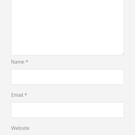
Name
*
Email
*
Website