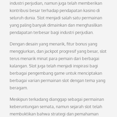
industri perjudian, namun juga telah memberikan
kontribusi besar terhadap pendapatan kasino di
seluruh dunia. Slot menjadi salah satu permainan
yang paling banyak dimainkan dan menghasilkan
pendapatan terbesar bagi industri perjudian.
Dengan desain yang menarik, fitur bonus yang
menggiurkan, dan jackpot progresif yang besar, slot
terus menarik minat para pemain dari berbagai
kalangan. Slot juga telah menjadi inspirasi bagi
berbagai pengembang game untuk menciptakan
berbagai varian permainan slot dengan tema yang
beragam.
Meskipun terkadang dianggap sebagai permainan
keberuntungan semata, namun sejarah slot telah
membuktikan bahwa strategi dan pemahaman