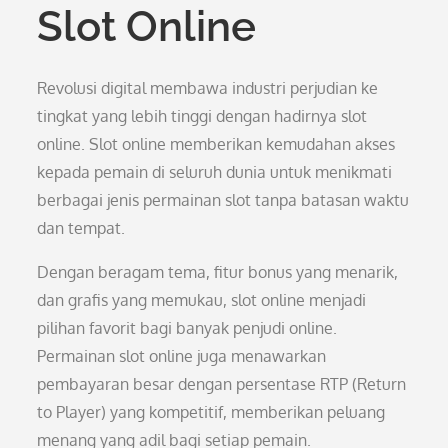
Slot Online
Revolusi digital membawa industri perjudian ke
tingkat yang lebih tinggi dengan hadirnya slot
online. Slot online memberikan kemudahan akses
kepada pemain di seluruh dunia untuk menikmati
berbagai jenis permainan slot tanpa batasan waktu
dan tempat.
Dengan beragam tema, fitur bonus yang menarik,
dan grafis yang memukau, slot online menjadi
pilihan favorit bagi banyak penjudi online.
Permainan slot online juga menawarkan
pembayaran besar dengan persentase RTP (Return
to Player) yang kompetitif, memberikan peluang
menang yang adil bagi setiap pemain.