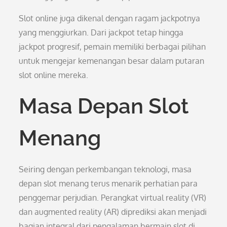
Slot online juga dikenal dengan ragam jackpotnya
yang menggiurkan. Dari jackpot tetap hingga
jackpot progresif, pemain memiliki berbagai pilihan
untuk mengejar kemenangan besar dalam putaran
slot online mereka.
Masa Depan Slot
Menang
Seiring dengan perkembangan teknologi, masa
depan slot menang terus menarik perhatian para
penggemar perjudian. Perangkat virtual reality (VR)
dan augmented reality (AR) diprediksi akan menjadi
bagian integral dari pengalaman bermain slot di