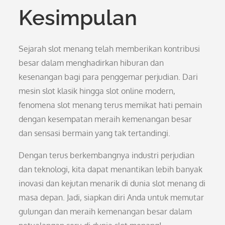
Kesimpulan
Sejarah slot menang telah memberikan kontribusi
besar dalam menghadirkan hiburan dan
kesenangan bagi para penggemar perjudian. Dari
mesin slot klasik hingga slot online modern,
fenomena slot menang terus memikat hati pemain
dengan kesempatan meraih kemenangan besar
dan sensasi bermain yang tak tertandingi.
Dengan terus berkembangnya industri perjudian
dan teknologi, kita dapat menantikan lebih banyak
inovasi dan kejutan menarik di dunia slot menang di
masa depan. Jadi, siapkan diri Anda untuk memutar
gulungan dan meraih kemenangan besar dalam