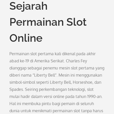
Sejarah
Permainan Slot
Online
Permainan slot pertama kali dikenal pada akhir
abad ke-19 di Amerika Serikat. Charles Fey
dianggap sebagai penemu mesin slot pertama yang
diberi nama “Liberty Bell”. Mesin ini menggunakan
simbol-simbol seperti Liberty Bell, Horseshoe, dan
Spades. Seiring perkembangan teknologi, slot
mulai hadir dalam versi online pada tahun 1990-an.
Hal ini membuka pintu bagi pemain di seluruh
dunia untuk menikmati permainan slot tanpa harus