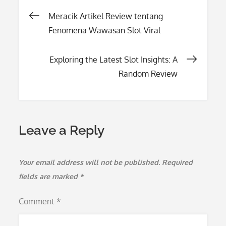
Post
Meracik Artikel Review tentang
Fenomena Wawasan Slot Viral
navigation
Exploring the Latest Slot Insights: A
Random Review
Leave a Reply
Your email address will not be published.
Required
fields are marked
*
Comment
*