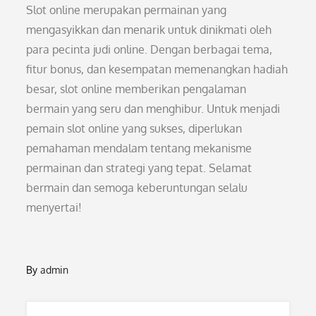
Slot online merupakan permainan yang
mengasyikkan dan menarik untuk dinikmati oleh
para pecinta judi online. Dengan berbagai tema,
fitur bonus, dan kesempatan memenangkan hadiah
besar, slot online memberikan pengalaman
bermain yang seru dan menghibur. Untuk menjadi
pemain slot online yang sukses, diperlukan
pemahaman mendalam tentang mekanisme
permainan dan strategi yang tepat. Selamat
bermain dan semoga keberuntungan selalu
menyertai!
By
admin